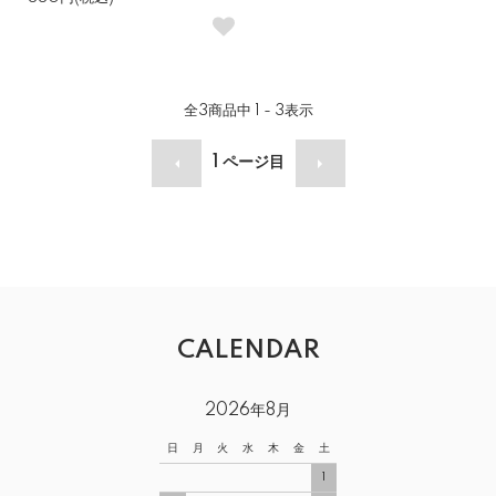
全
3
商品中
1 - 3
表示
1
ページ目
CALENDAR
2026年8月
日
月
火
水
木
金
土
1