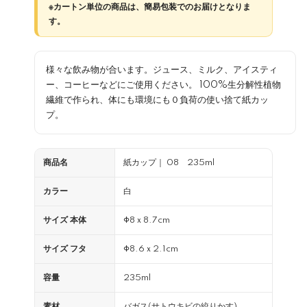
※カートン単位の商品は、簡易包装でのお届けとなりま
す。
様々な飲み物が合います。ジュース、ミルク、アイスティ
ー、コーヒーなどにご使用ください。 100%生分解性植物
繊維で作られ、体にも環境にも０負荷の使い捨て紙カッ
プ。
商品名
紙カップ｜ 08 235ml
カラー
白
サイズ 本体
Φ8ｘ8.7cm
サイズ フタ
Φ8.6ｘ2.1cm
容量
235ml
素材
バガス(サトウキビの絞りかす)