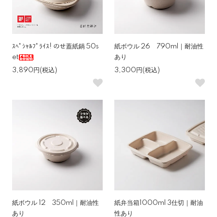
ｽﾍﾟｼｬﾙﾌﾟﾗｲｽ! のせ蓋紙鍋 50s
紙ボウル 26 790ml｜耐油性
et
あり
3,890円(税込)
3,300円(税込)
紙ボウル 12 350ml｜耐油性
紙弁当箱1000ml 3仕切｜耐油
あり
性あり